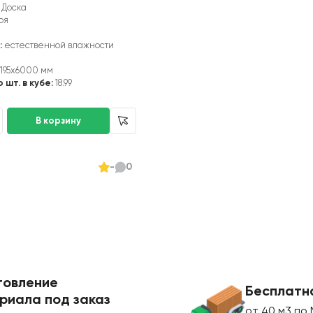
Доска
оя
:
естественной влажности
195x6000 мм
 шт. в кубе:
18.99
и
-
0
товление
Бесплатн
риала под заказ
от 40 м3 по 