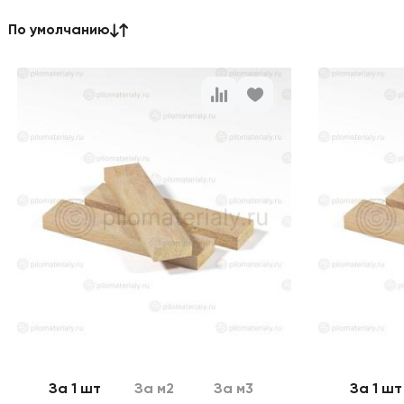
По умолчанию
За 1 шт
За м2
За м3
За 1 шт