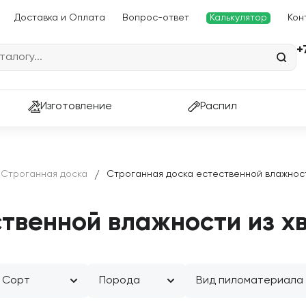
Доставка и Оплата
Вопрос-ответ
Калькулятор
Кон
+
ассчитайте пиломатериалы
Изготовление
Распил
и доставку за 60 секунд
Строганная доска
Строганная доска естественной влажност
/
Перейти в калькулятор
твенной влажности из х
Сорт
Порода
Вид пиломатериала