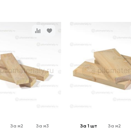
За м2
За м3
За 1 шт
За м2