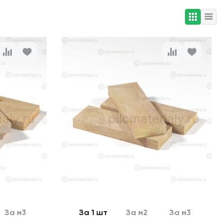
За м3
За 1 шт
За м2
За м3