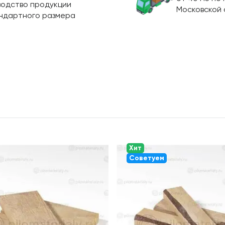
водство продукции
Московской 
ндартного размера
Хит
Советуем