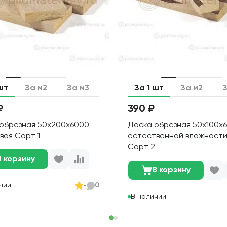
шт
За м2
За м3
За 1 шт
За м2
З
₽
390 ₽
обрезная 50х200х6000
Доска обрезная 50х100х
хвоя Сорт 1
естественной влажности
Сорт 2
В корзину
В корзину
чии
-
0
В наличии