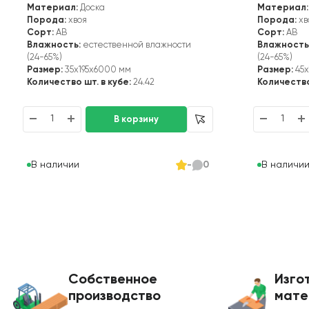
Материал:
Доска
Материал:
Порода:
хвоя
Порода:
хв
Сорт:
АВ
Сорт:
АВ
Влажность:
естественной влажности
Влажность
(24-65%)
(24-65%)
Размер:
35x195x6000 мм
Размер:
45x
Количество шт. в кубе:
24.42
Количество
В наличии
В наличи
-
0
Собственное
Изго
производство
мате