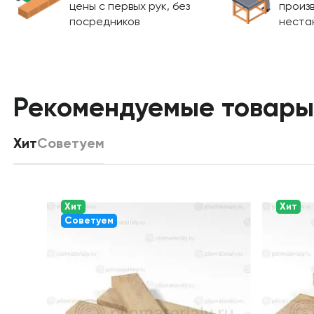
цены с первых рук, без
произ
посредников
неста
Рекомендуемые товары
Хит
Советуем
Хит
Хит
Советуем