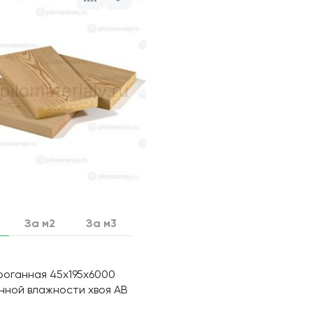
За м2
За м3
роганная 45х195х6000
нной влажности хвоя АВ