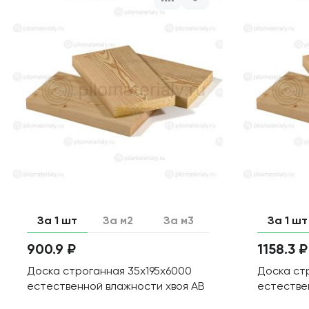
За 1 шт
За м2
За м3
За 1 шт
900.9 ₽
1158.3 ₽
Доска строганная 35х195х6000
Доска ст
естественной влажности хвоя АВ
естестве