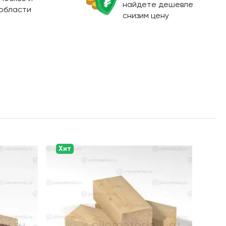
найдете дешевле
области
снизим цену
Хит
Хит
Со