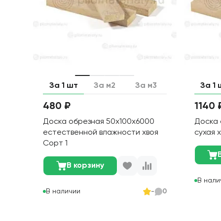
За 1 шт
За м2
За м3
За 1 
480 ₽
1140 
Доска обрезная 50х100х6000
Доска 
естественной влажности хвоя
сухая 
Сорт 1
В корзину
В нали
В наличии
-
0