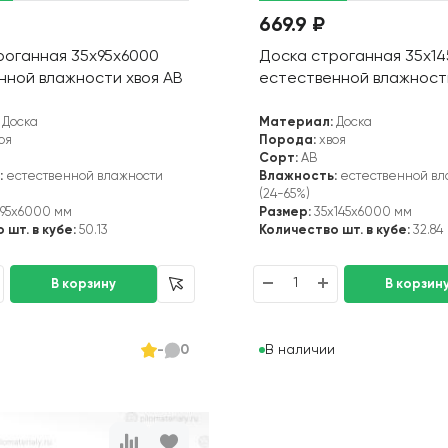
669.9 ₽
роганная 35х95х6000
Доска строганная 35х1
нной влажности хвоя АВ
естественной влажност
Доска
Материал:
Доска
оя
Порода:
хвоя
Сорт:
АВ
:
естественной влажности
Влажность:
естественной вл
(24-65%)
95x6000 мм
Размер:
35x145x6000 мм
 шт. в кубе:
50.13
Количество шт. в кубе:
32.84
и
В наличии
-
0