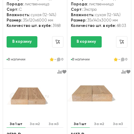
Порода:
лиственница
Порода:
лиственница
Сорт:
С
Сорт:
Экстра
Влажность:
сухая (12-14%)
Влажность:
сухая (12-14%)
Размер:
35x120x6000 мм
Размер:
35x140x3000 мм
Количество шт. в кубе:
39.68
Количество шт. в кубе:
68.03
В наличии
-
0
В наличии
-
0
За 1 шт
За м2
За м3
За 1 шт
За м2
За м3