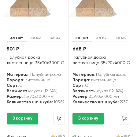
За 1 шт
За м2
За м3
За 1 шт
За м2
За м3
501 ₽
668 ₽
Палубная доска
Палубная доска
лиственница 35х90х3000 С
лиственница 35х90х4000 С
Материал:
Палубная доска
Материал:
Палубная доска
Порода:
лиственница
Порода:
лиственница
Сорт:
С
Сорт:
С
Влажность:
сухая (12-14%)
Влажность:
сухая (12-14%)
Размер:
35x90x3000 мм
Размер:
35x90x4000 мм
Количество шт. в кубе:
105.82
Количество шт. в кубе:
79.37
В наличии
-
0
В наличии
-
0