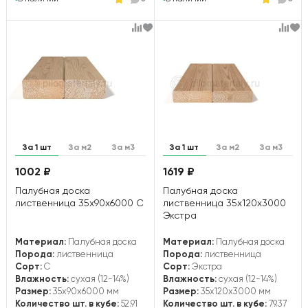
За 1 шт
За м2
За м3
За 1 шт
За м2
За м3
1002 ₽
1619 ₽
Палубная доска
Палубная доска
лиственница 35х90х6000 С
лиственница 35х120х3000
Экстра
Материал:
Палубная доска
Материал:
Палубная доска
Порода:
лиственница
Порода:
лиственница
Сорт:
С
Сорт:
Экстра
Влажность:
сухая (12-14%)
Влажность:
сухая (12-14%)
Размер:
35x90x6000 мм
Размер:
35x120x3000 мм
Количество шт. в кубе:
52.91
Количество шт. в кубе:
79.37