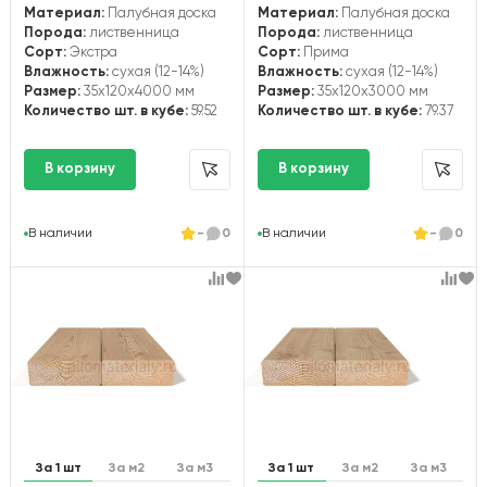
Материал:
Палубная доска
Материал:
Палубная доска
Порода:
лиственница
Порода:
лиственница
Сорт:
Экстра
Сорт:
Прима
Влажность:
сухая (12-14%)
Влажность:
сухая (12-14%)
Размер:
35x120x4000 мм
Размер:
35x120x3000 мм
Количество шт. в кубе:
59.52
Количество шт. в кубе:
79.37
В наличии
-
0
В наличии
-
0
За 1 шт
За м2
За м3
За 1 шт
За м2
За м3