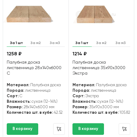
За 1 шт
За м2
За м3
За 1 шт
За м2
За м3
1258 ₽
1214 ₽
Палубная доска
Палубная доска
лиственница 28х140х6000
лиственница 35х90х3000
С
Экстра
Материал:
Палубная доска
Материал:
Палубная доска
Порода:
лиственница
Порода:
лиственница
Сорт:
С
Сорт:
Экстра
Влажность:
сухая (12-14%)
Влажность:
сухая (12-14%)
Размер:
28x140x6000 мм
Размер:
35x90x3000 мм
Количество шт. в кубе:
42.52
Количество шт. в кубе:
105.82