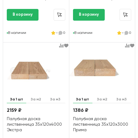
В наличии
-
0
В наличии
-
0
За 1 шт
За м2
За м3
За 1 шт
За м2
За м3
2159 ₽
1386 ₽
Палубная доска
Палубная доска
лиственница 35х120х4000
лиственница 35х120х3000
Экстра
Прима