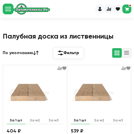
Рассчитайте пиломатериалы
и доставку за 60 секунд
Перейти в калькулятор
Палубная доска из лиственницы
По умолчанию
Фильтр
За 1 шт
За м2
За м3
За 1 шт
За м2
За м3
404 ₽
539 ₽