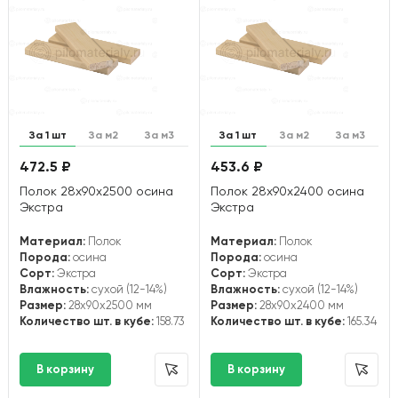
За 1 шт
За м2
За м3
За 1 шт
За м2
За м3
472.5 ₽
453.6 ₽
Полок 28х90х2500 осина
Полок 28х90х2400 осина
Экстра
Экстра
Материал:
Полок
Материал:
Полок
Порода:
осина
Порода:
осина
Сорт:
Экстра
Сорт:
Экстра
Влажность:
сухой (12-14%)
Влажность:
сухой (12-14%)
Размер:
28x90x2500 мм
Размер:
28x90x2400 мм
Количество шт. в кубе:
158.73
Количество шт. в кубе:
165.34