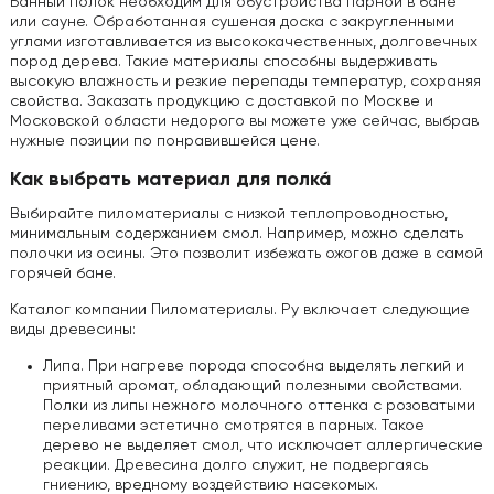
Банный полок необходим для обустройства парной в бане
или сауне. Обработанная сушеная доска с закругленными
углами изготавливается из высококачественных, долговечных
пород дерева. Такие материалы способны выдерживать
высокую влажность и резкие перепады температур, сохраняя
свойства. Заказать продукцию с доставкой по Москве и
Московской области недорого вы можете уже сейчас, выбрав
нужные позиции по понравившейся цене.
Как выбрать материал для полка́
Выбирайте пиломатериалы с низкой теплопроводностью,
минимальным содержанием смол. Например, можно сделать
полочки из осины. Это позволит избежать ожогов даже в самой
горячей бане.
Каталог компании Пиломатериалы. Ру включает следующие
виды древесины:
Липа. При нагреве порода способна выделять легкий и
приятный аромат, обладающий полезными свойствами.
Полки из липы нежного молочного оттенка с розоватыми
переливами эстетично смотрятся в парных. Такое
дерево не выделяет смол, что исключает аллергические
реакции. Древесина долго служит, не подвергаясь
гниению, вредному воздействию насекомых.