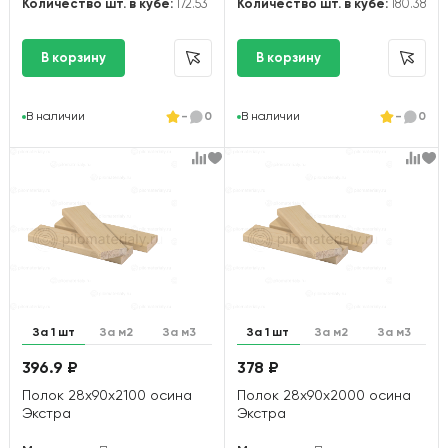
Количество шт. в кубе:
172.53
Количество шт. в кубе:
180.38
В наличии
-
0
В наличии
-
0
За 1 шт
За м2
За м3
За 1 шт
За м2
За м3
396.9 ₽
378 ₽
Полок 28х90х2100 осина
Полок 28х90х2000 осина
Экстра
Экстра