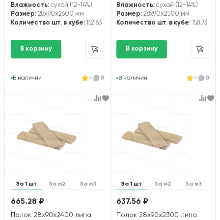
Влажность:
сухой (12-14%)
Влажность:
сухой (12-14%)
Размер:
28x90x2600 мм
Размер:
28x90x2500 мм
Количество шт. в кубе:
152.63
Количество шт. в кубе:
158.73
В наличии
-
0
В наличии
-
0
За 1 шт
За м2
За м3
За 1 шт
За м2
За м3
665.28 ₽
637.56 ₽
Полок 28х90х2400 липа
Полок 28х90х2300 липа