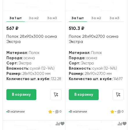
За 1 шт
За м2
За м3
За 1 шт
За м2
За м3
567 ₽
510.3 ₽
Полок 28х90х3000 осина
Полок 28х90х2700 осина
Экстра
Экстра
Материал:
Полок
Материал:
Полок
Порода:
осина
Порода:
осина
Сорт:
Экстра
Сорт:
Экстра
Влажность:
сухой (12-14%)
Влажность:
сухой (12-14%)
Размер:
28x90x3000 мм
Размер:
28x90x2700 мм
Количество шт. в кубе:
132.28
Количество шт. в кубе:
146.97
В наличии
-
0
В наличии
-
0