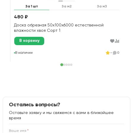
За 1 шт
За м2
За м3
480 ₽
1
Доска обрезная 50х100х6000 естественной
Д
влажности хвоя Сорт 1
В корзину
В
В наличии
-
0
Остались вопросы?
Оставьте заявку и мы свяжемся с вами в ближайшее
время
Ваше имя
*