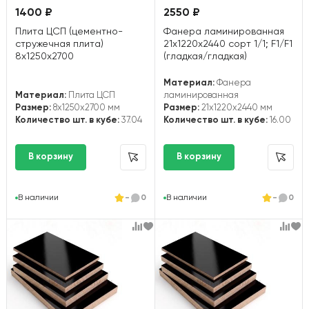
1400 ₽
2550 ₽
Плита ЦСП (цементно-
Фанера ламинированная
стружечная плита)
21х1220х2440 сорт 1/1; F1/F1
8х1250х2700
(гладкая/гладкая)
Материал:
Фанера
Материал:
Плита ЦСП
ламинированная
Размер:
8x1250x2700 мм
Размер:
21x1220x2440 мм
Количество шт. в кубе:
37.04
Количество шт. в кубе:
16.00
В наличии
-
0
В наличии
-
0