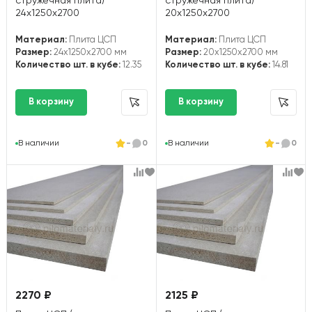
стружечная плита)
стружечная плита)
24х1250х2700
20х1250х2700
Материал:
Плита ЦСП
Материал:
Плита ЦСП
Размер:
24x1250x2700 мм
Размер:
20x1250x2700 мм
Количество шт. в кубе:
12.35
Количество шт. в кубе:
14.81
В наличии
-
0
В наличии
-
0
2270 ₽
2125 ₽