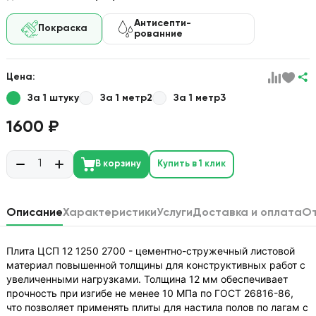
Антисепти-
Покраска
рованние
Цена:
За 1 штуку
За 1 метр2
За 1 метр3
1600 ₽
В корзину
Купить в 1 клик
Описание
Характеристики
Услуги
Доставка и оплата
О
Плита ЦСП 12 1250 2700 - цементно-стружечный листовой
материал повышенной толщины для конструктивных работ с
увеличенными нагрузками. Толщина 12 мм обеспечивает
прочность при изгибе не менее 10 МПа по ГОСТ 26816-86,
что позволяет применять плиты для настила полов по лагам с