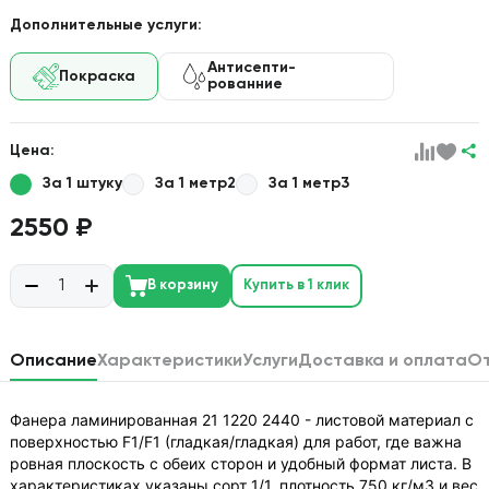
Дополнительные услуги:
Антисепти-
Покраска
рованние
Цена:
За 1 штуку
За 1 метр2
За 1 метр3
2550 ₽
В корзину
Купить в 1 клик
Описание
Характеристики
Услуги
Доставка и оплата
О
Фанера ламинированная 21 1220 2440 - листовой материал с
поверхностью F1/F1 (гладкая/гладкая) для работ, где важна
ровная плоскость с обеих сторон и удобный формат листа. В
характеристиках указаны сорт 1/1, плотность 750 кг/м3 и вес