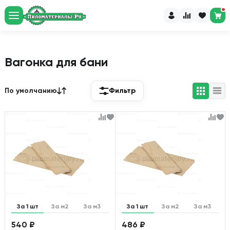
Рассчитайте пиломатериалы
и доставку за 60 секунд
Перейти в калькулятор
Вагонка для бани
По умолчанию
Фильтр
За 1 шт
За м2
За м3
За 1 шт
За м2
За м3
540 ₽
486 ₽