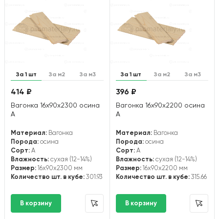
За 1 шт
За м2
За м3
За 1 шт
За м2
За м3
414 ₽
396 ₽
Вагонка 16х90х2300 осина
Вагонка 16х90х2200 осина
А
А
Материал:
Вагонка
Материал:
Вагонка
Порода:
осина
Порода:
осина
Сорт:
А
Сорт:
А
Влажность:
сухая (12-14%)
Влажность:
сухая (12-14%)
Размер:
16x90x2300 мм
Размер:
16x90x2200 мм
Количество шт. в кубе:
301.93
Количество шт. в кубе:
315.66