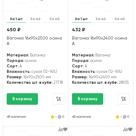
За 1 шт
За м2
За м3
За 1 шт
За м2
За м3
450 ₽
432 ₽
Вагонка 16х90х2500 осина
Вагонка 16х90х2400 осина
А
А
Материал:
Вагонка
Материал:
Вагонка
Порода:
осина
Порода:
осина
Сорт:
А
Сорт:
А
Влажность:
сухая (12-14%)
Влажность:
сухая (12-14%)
Размер:
16x90x2500 мм
Размер:
16x90x2400 мм
Количество шт. в кубе:
277.78
Количество шт. в кубе:
289.35
В наличии
-
0
В наличии
-
0