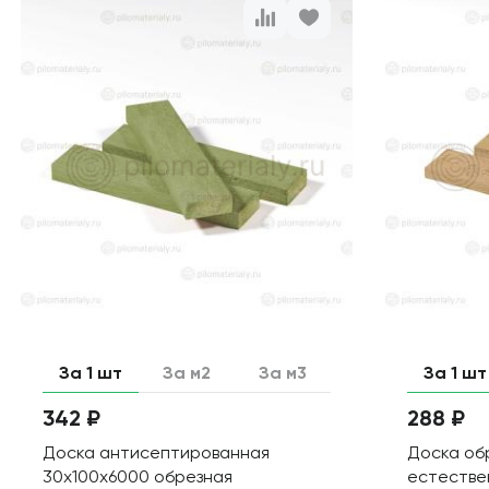
За 1 шт
За м2
За м3
За 1 шт
342 ₽
288 ₽
Доска антисептированная
Доска об
30х100х6000 обрезная
естестве