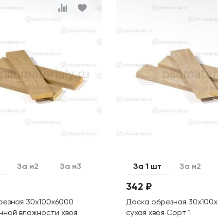
За м2
За м3
За 1 шт
За м2
342 ₽
резная 30х100х6000
Доска обрезная 30х100
нной влажности хвоя
сухая хвоя Сорт 1