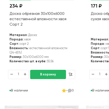
234 ₽
171 ₽
Доска обрезная 30х100х6000
Доска об
естественной влажности хвоя
сухая хво
Сорт 2
Материал:
Доска
Порода:
хвоя
Материал:
Сорт:
сорт 2
Порода:
хв
Влажность:
естественной влажности
Сорт:
сорт 
(24-65%)
Влажность
Размер:
30x100x6000 мм
Размер:
30
Количество шт. в кубе:
55.56
Количество
В наличии
В наличи
-
0