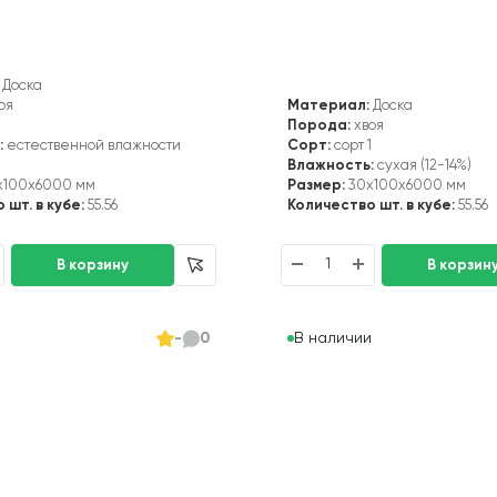
Доска
оя
Материал:
Доска
1
Порода:
хвоя
:
естественной влажности
Сорт:
сорт 1
Влажность:
сухая (12-14%)
x100x6000 мм
Размер:
30x100x6000 мм
 шт. в кубе:
55.56
Количество шт. в кубе:
55.56
и
В наличии
-
0