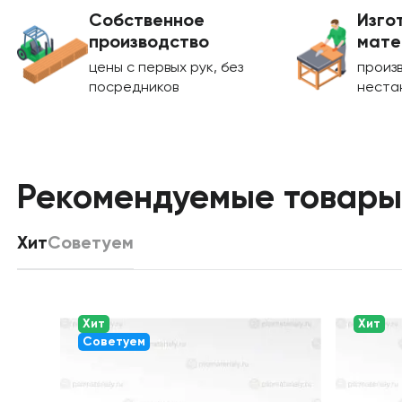
Собственное
Изго
производство
мате
цены с первых рук, без
произ
посредников
неста
Рекомендуемые товары
Хит
Советуем
Хит
Хит
Советуем