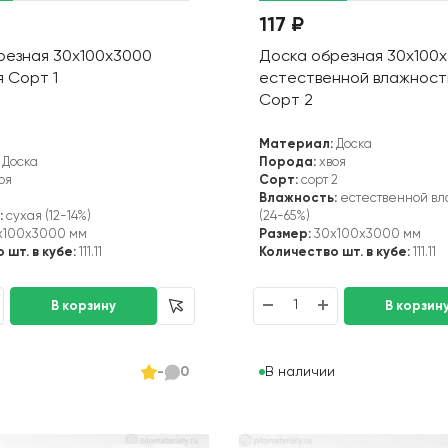
117 ₽
резная 30х100х3000
Доска обрезная 30х100
я Сорт 1
естественной влажност
Сорт 2
Материал:
Доска
Доска
Порода:
хвоя
оя
Сорт:
сорт 2
1
Влажность:
естественной вл
:
сухая (12-14%)
(24-65%)
x100x3000 мм
Размер:
30x100x3000 мм
 шт. в кубе:
111.11
Количество шт. в кубе:
111.11
и
В наличии
-
0