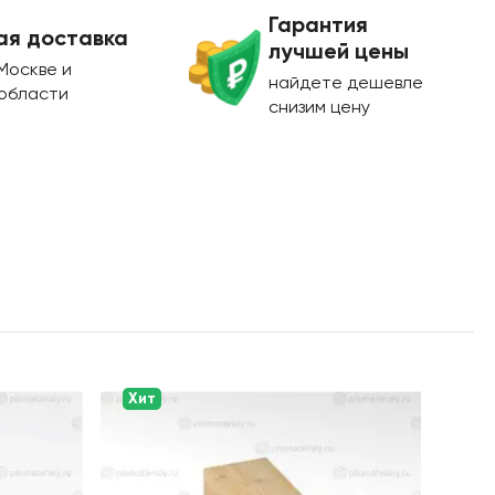
Гарантия
ая доставка
лучшей цены
Москве и
найдете дешевле
области
снизим цену
Хит
Хит
Со