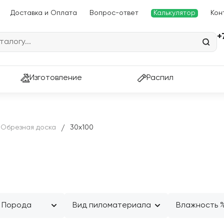
Доставка и Оплата
Вопрос-ответ
Калькулятор
Кон
+
ассчитайте пиломатериалы
Изготовление
Распил
и доставку за 60 секунд
Обрезная доска
30х100
/
Перейти в калькулятор
Порода
Вид пиломатериала
Влажность 