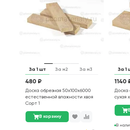
За 1 шт
За м2
За м3
За 1 
480 ₽
1140 
Доска обрезная 50х100х6000
Доска 
естественной влажности хвоя
сухая 
Сорт 1
В корзину
В нали