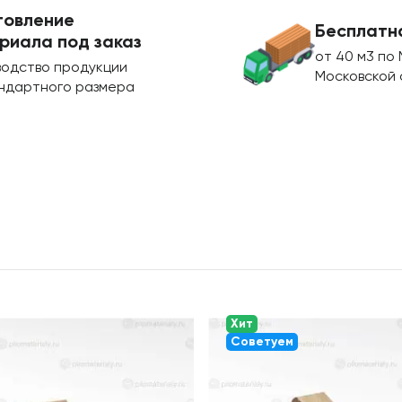
товление
Бесплатн
риала под заказ
от 40 м3 по 
водство продукции
Московской 
ндартного размера
Хит
Советуем