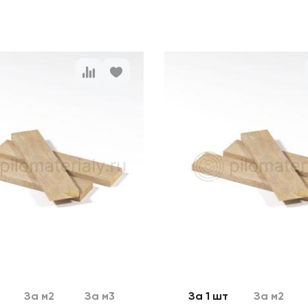
За м2
За м3
За 1 шт
За м2