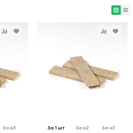
За м3
За 1 шт
За м2
За м3