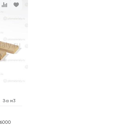
За м3
х6000