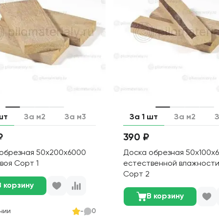
шт
За м2
За м3
За 1 шт
За м2
З
₽
390 ₽
обрезная 50х200х6000
Доска обрезная 50х100х
хвоя Сорт 1
естественной влажности
Сорт 2
В корзину
В корзину
чии
-
0