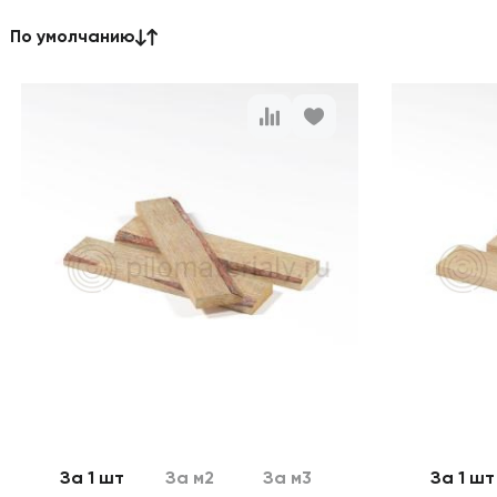
По умолчанию
За 1 шт
За м2
За м3
За 1 шт