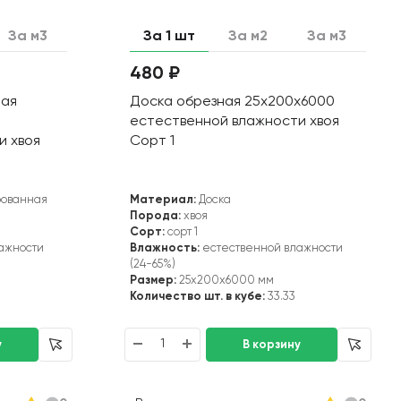
За м3
За 1 шт
За м2
За м3
480 ₽
ная
Доска обрезная 25х200х6000
естественной влажности хвоя
и хвоя
Сорт 1
рованная
Материал:
Доска
Порода:
хвоя
Сорт:
сорт 1
ажности
Влажность:
естественной влажности
(24-65%)
Размер:
25x200x6000 мм
Количество шт. в кубе:
33.33