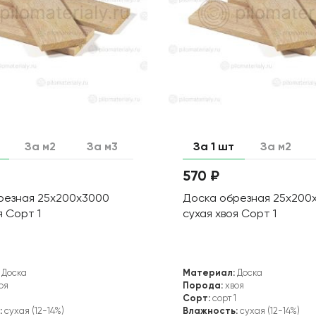
За м2
За м3
За 1 шт
За м2
570 ₽
резная 25х200х3000
Доска обрезная 25х200
я Сорт 1
сухая хвоя Сорт 1
Доска
Материал:
Доска
оя
Порода:
хвоя
1
Сорт:
сорт 1
:
сухая (12-14%)
Влажность:
сухая (12-14%)