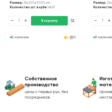
Размер:
25x200x3000 мм
Размер:
25
Количество шт. в кубе:
66.67
Количество
В наличии
В наличи
-
0
Собственное
Изго
производство
мате
цены с первых рук, без
произ
посредников
неста