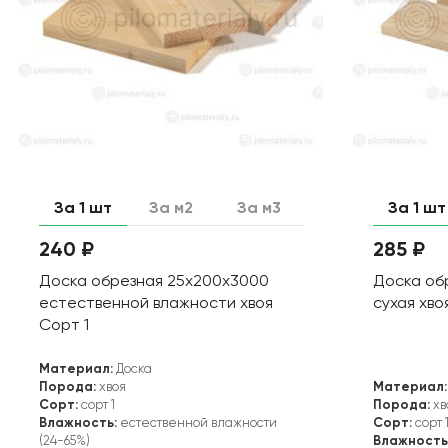
За 1 шт
За м2
За м3
За 1 шт
240 ₽
285 ₽
Доска обрезная 25х200х3000
Доска об
естественной влажности хвоя
сухая хво
Сорт 1
Материал:
Доска
Порода:
хвоя
Материал:
Сорт:
сорт 1
Порода:
хв
Влажность:
естественной влажности
Сорт:
сорт 
(24-65%)
Влажность