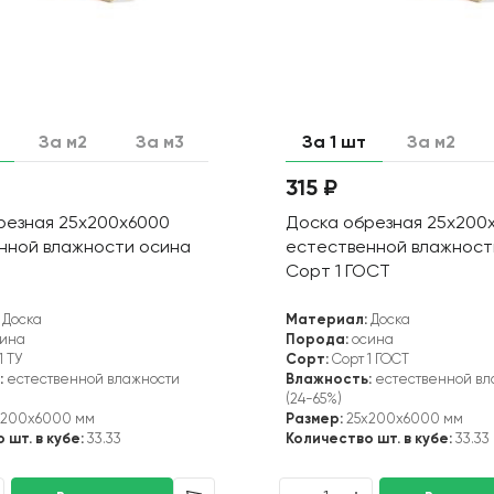
За м2
За м3
За 1 шт
За м2
315 ₽
резная 25х200х6000
Доска обрезная 25х200
нной влажности осина
естественной влажност
Сорт 1 ГОСТ
Доска
Материал:
Доска
ина
Порода:
осина
1 ТУ
Сорт:
Сорт 1 ГОСТ
:
естественной влажности
Влажность:
естественной вл
(24-65%)
x200x6000 мм
Размер:
25x200x6000 мм
 шт. в кубе:
33.33
Количество шт. в кубе:
33.33