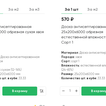
За м2
За м3
За 1 шт
За м2
570 ₽
тисептированная
Доска антисептирован
000 обрезная сухая хвоя
25х200х6000 обрезная
естественной влажност
Сорт 1
Материал:
Доска антисепти
Доска антисептированная
Порода:
хвоя
оя
Сорт:
сорт 1
1
Влажность:
естественной вл
:
сухая (12-14%)
(24-65%)
x200x6000 мм
Размер:
25x200x6000 мм
 шт. в кубе:
33.33
Количество шт. в кубе:
33.33