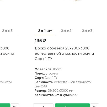
За м3
За 1 шт
За м2
За м3
135 ₽
х6000
Доска обрезная 25х200х3000
и осина
естественной влажности осина
Сорт 1 ТУ
Материал:
Доска
Порода:
осина
Сорт:
Сорт 1 ТУ
ажности
Влажность:
естественной влажности
(24-65%)
Размер:
25x200x3000 мм
Количество шт. в кубе:
66.67