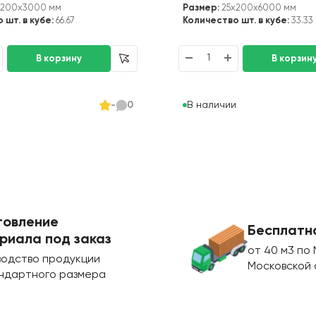
x200x3000 мм
Размер:
25x200x6000 мм
 шт. в кубе:
66.67
Количество шт. в кубе:
33.33
и
В наличии
-
0
товление
Бесплатн
риала под заказ
от 40 м3 по 
водство продукции
Московской 
ндартного размера