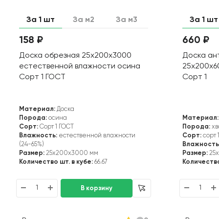
За 1 шт
За м2
За м3
За 1 шт
158 ₽
660 ₽
Доска обрезная 25х200х3000
Доска ан
естественной влажности осина
25х200х6
Сорт 1 ГОСТ
Сорт 1
Материал:
Доска
Порода:
осина
Материал:
Сорт:
Сорт 1 ГОСТ
Порода:
хв
Влажность:
естественной влажности
Сорт:
сорт 
(24-65%)
Влажность
Размер:
25x200x3000 мм
Размер:
25
Количество шт. в кубе:
66.67
Количество