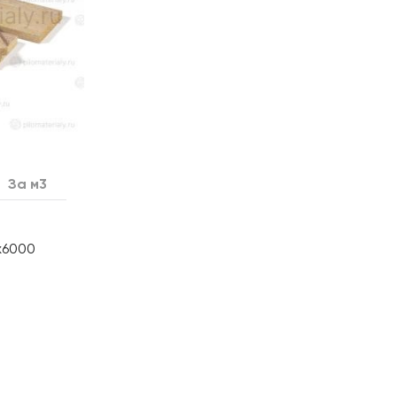
За м3
х6000