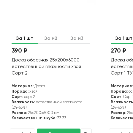
За 1 шт
За м2
За м3
За 1 шт
390 ₽
270 ₽
Доска обрезная 25х200х6000
Доска об
естественной влажности хвоя
естестве
Сорт 2
Сорт 1 ТУ
Материал:
Доска
Материал:
Порода:
хвоя
Порода:
ос
Сорт:
сорт 2
Сорт:
Сорт 
Влажность:
естественной влажности
Влажность
(24-65%)
(24-65%)
Размер:
25x200x6000 мм
Размер:
25
Количество шт. в кубе:
33.33
Количество