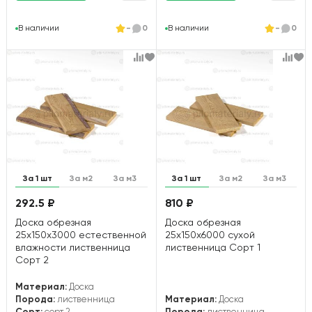
В наличии
-
0
В наличии
-
0
За 1 шт
За м2
За м3
За 1 шт
За м2
За м3
292.5 ₽
810 ₽
Доска обрезная
Доска обрезная
25х150х3000 естественной
25х150х6000 сухой
влажности лиственница
лиственница Сорт 1
Сорт 2
Материал:
Доска
Порода:
лиственница
Материал:
Доска