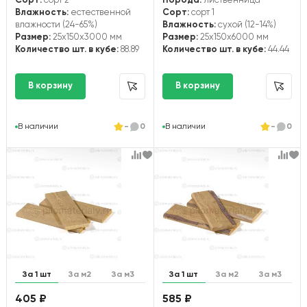
Сорт:
сорт 2
Порода:
лиственница
Влажность:
естественной
Сорт:
сорт 1
влажности (24-65%)
Влажность:
сухой (12-14%)
Размер:
25x150x3000 мм
Размер:
25x150x6000 мм
Количество шт. в кубе:
88.89
Количество шт. в кубе:
44.44
В наличии
-
0
В наличии
-
0
За 1 шт
За м2
За м3
За 1 шт
За м2
За м3
405 ₽
585 ₽