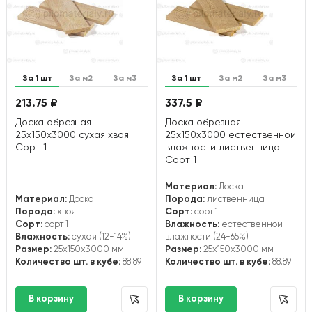
За 1 шт
За м2
За м3
За 1 шт
За м2
За м3
213.75 ₽
337.5 ₽
Доска обрезная
Доска обрезная
25х150х3000 сухая хвоя
25х150х3000 естественной
Сорт 1
влажности лиственница
Сорт 1
Материал:
Доска
Материал:
Доска
Порода:
лиственница
Порода:
хвоя
Сорт:
сорт 1
Сорт:
сорт 1
Влажность:
естественной
Влажность:
сухая (12-14%)
влажности (24-65%)
Размер:
25x150x3000 мм
Размер:
25x150x3000 мм
Количество шт. в кубе:
88.89
Количество шт. в кубе:
88.89