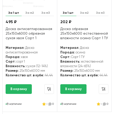
За 1 шт
За м2
За м3
За 1 шт
За м2
За м3
495 ₽
202 ₽
Доска антисептированная
Доска обрезная
25х150х6000 обрезная
25х150х6000 естественной
сухая хвоя Сорт 1
влажности осина Сорт 1 ТУ
Материал:
Доска
Материал:
Доска
антисептированная
Порода:
осина
Порода:
хвоя
Сорт:
Сорт 1 ТУ
Сорт:
сорт 1
Влажность:
естественной
Влажность:
сухая (12-14%)
влажности (24-65%)
Размер:
25x150x6000 мм
Размер:
25x150x6000 мм
Количество шт. в кубе:
44.44
Количество шт. в кубе:
44.44
В наличии
-
0
В наличии
-
0