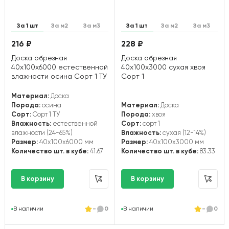
За 1 шт
За м2
За м3
За 1 шт
За м2
За м3
216 ₽
228 ₽
Доска обрезная
Доска обрезная
40х100х6000 естественной
40х100х3000 сухая хвоя
влажности осина Сорт 1 ТУ
Сорт 1
Материал:
Доска
Порода:
осина
Материал:
Доска
Сорт:
Сорт 1 ТУ
Порода:
хвоя
Влажность:
естественной
Сорт:
сорт 1
влажности (24-65%)
Влажность:
сухая (12-14%)
Размер:
40x100x6000 мм
Размер:
40x100x3000 мм
Количество шт. в кубе:
41.67
Количество шт. в кубе:
83.33
В наличии
-
0
В наличии
-
0