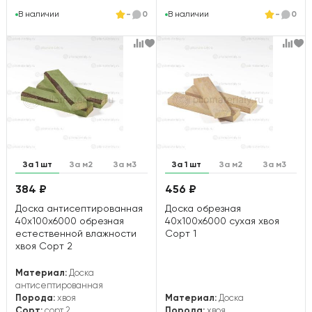
В наличии
-
0
В наличии
-
0
За 1 шт
За м2
За м3
За 1 шт
За м2
За м3
384 ₽
456 ₽
Доска антисептированная
Доска обрезная
40х100х6000 обрезная
40х100х6000 сухая хвоя
естественной влажности
Сорт 1
хвоя Сорт 2
Материал:
Доска
антисептированная
Порода:
хвоя
Материал:
Доска
Сорт:
сорт 2
Порода:
хвоя