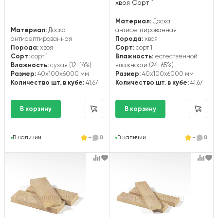
хвоя Сорт 1
Материал:
Доска
Материал:
Доска
антисептированная
антисептированная
Порода:
хвоя
Порода:
хвоя
Сорт:
сорт 1
Сорт:
сорт 1
Влажность:
естественной
Влажность:
сухая (12-14%)
влажности (24-65%)
Размер:
40x100x6000 мм
Размер:
40x100x6000 мм
Количество шт. в кубе:
41.67
Количество шт. в кубе:
41.67
В наличии
-
0
В наличии
-
0