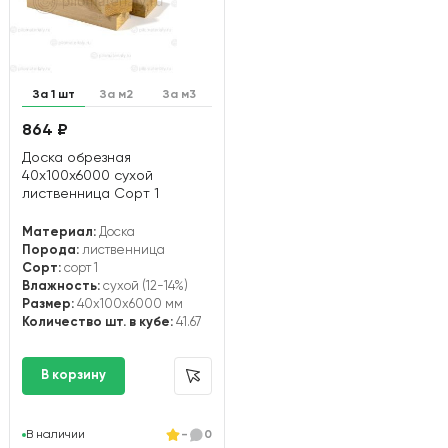
За 1 шт
За м2
За м3
864 ₽
Доска обрезная
40х100х6000 сухой
лиственница Сорт 1
Материал:
Доска
Порода:
лиственница
Сорт:
сорт 1
Влажность:
сухой (12-14%)
Размер:
40x100x6000 мм
Количество шт. в кубе:
41.67
В наличии
-
0