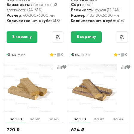
Влажность:
естественной
Сорт:
сорт 1
влажности (24-65%)
Влажность:
сухая (12-14%)
Размер:
40x100x6000 мм
Размер:
40x100x6000 мм
Количество шт. в кубе:
41.67
Количество шт. в кубе:
41.67
В наличии
-
0
В наличии
-
0
За 1 шт
За м2
За м3
За 1 шт
За м2
За м3
720 ₽
624 ₽