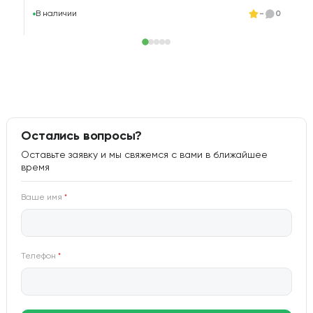
В
В наличии
-
0
Остались вопросы?
Оставьте заявку и мы свяжемся с вами в ближайшее
время
Ваше имя
*
Телефон
*