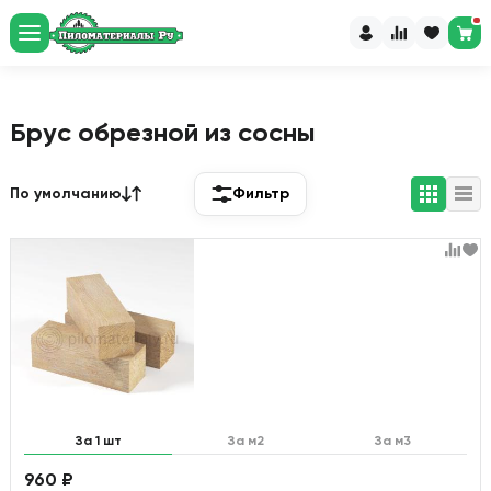
Рассчитайте пиломатериалы
и доставку за 60 секунд
Перейти в калькулятор
Брус обрезной из сосны
По умолчанию
Фильтр
За 1 шт
За м2
За м3
960 ₽