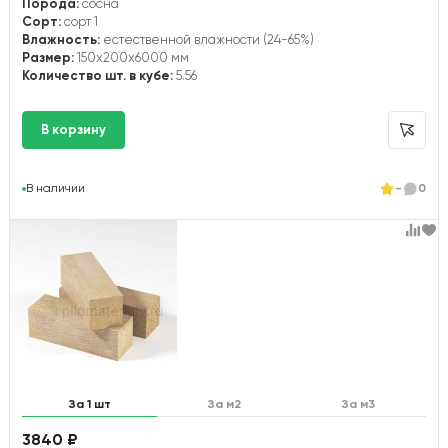
Порода:
сосна
Сорт:
сорт 1
Влажность:
естественной влажности (24-65%)
Размер:
150x200x6000 мм
Количество шт. в кубе:
5.56
В наличии
-
0
За 1 шт
За м2
За м3
3840 ₽