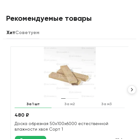
Рекомендуемые товары
Хит
Советуем
За 1 шт
За м2
За м3
480 ₽
1
Доска обрезная 50х100х6000 естественной
Д
влажности хвоя Сорт 1