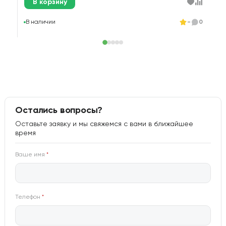
В корзину
В
В наличии
-
0
Остались вопросы?
Оставьте заявку и мы свяжемся с вами в ближайшее
время
Ваше имя
*
Телефон
*