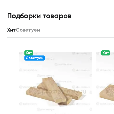
Подборки товаров
Хит
Советуем
Хит
Хит
Советуем