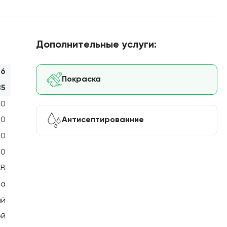
Дополнительные услуги:
56
Покраска
85
00
Антисептированние
00
00
00
АВ
на
ый
ой