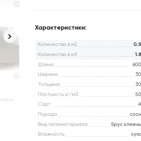
Характеристики:
Количество в м2
0.
Количество в м3
1.
Длина
60
Ширина
3
Толщина
3
Плотность кг/м3
5
Сорт
Порода
сос
Вид пиломатериала
Брус клеен
Влажность
сух