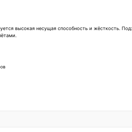
ебуется высокая несущая способность и жёсткость. По
лётами.
ров