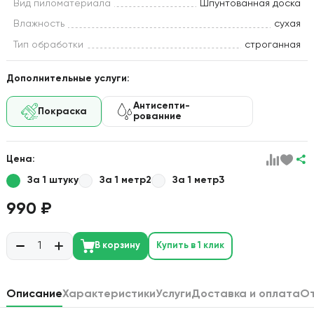
Вид пиломатериала
Шпунтованная доска
Влажность
сухая
Тип обработки
строганная
Дополнительные услуги:
Антисепти-
Покраска
рованние
Цена:
За 1 штуку
За 1 метр2
За 1 метр3
990 ₽
В корзину
Купить в 1 клик
Описание
Характеристики
Услуги
Доставка и оплата
О