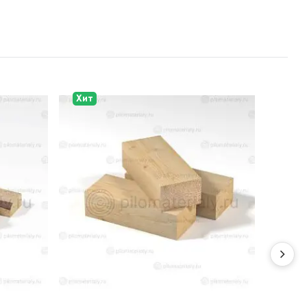
Хит
Хит
Сов