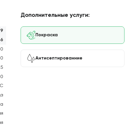
Дополнительные услуги:
19
Покраска
46
00
Антисептированние
40
45
50
С
ца
ка
ая
ая