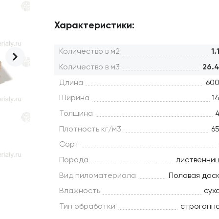
Характеристики:
Количество в м2
1.
Количество в м3
26.
Длина
60
Ширина
1
Толщина
Плотность кг/м3
6
Сорт
Порода
лиственни
Вид пиломатериала
Половая дос
Влажность
сух
Тип обработки
строганн