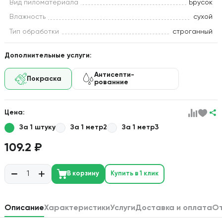
Вид пиломатериала
Брусок
Влажность
сухой
Тип обработки
строганный
Дополнительные услуги:
Антисепти-
Покраска
рованние
Цена:
За 1 штуку
За 1 метр2
За 1 метр3
109.2 ₽
В корзину
Купить в 1 клик
Описание
Характеристики
Услуги
Доставка и оплата
О