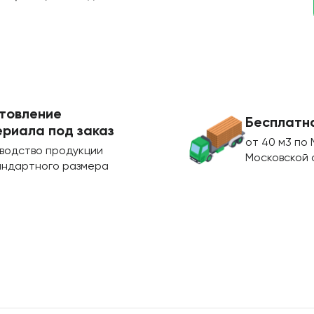
товление
Бесплатн
риала под заказ
от 40 м3 по 
водство продукции
Московской 
андартного размера