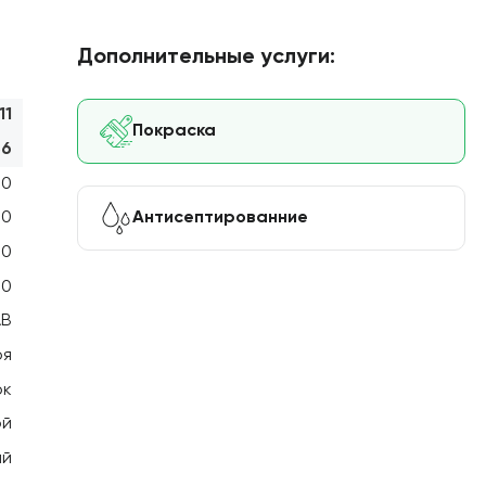
Дополнительные услуги:
11
Покраска
56
00
Антисептированние
30
20
00
АВ
оя
ок
ой
ый