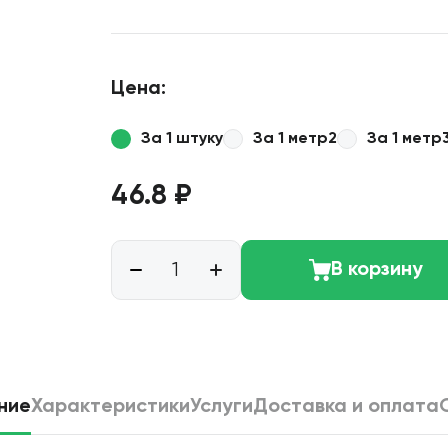
Цена:
За 1 штуку
За 1 метр2
За 1 метр
46.8 ₽
В корзину
ние
Характеристики
Услуги
Доставка и оплата