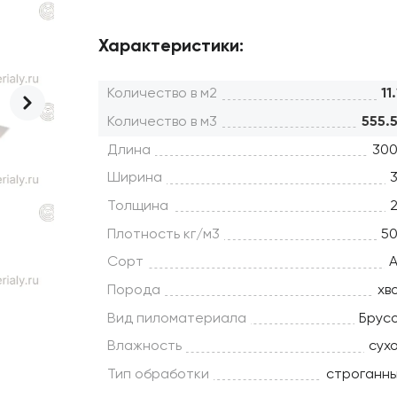
Характеристики:
Количество в м2
11.
Количество в м3
555.
Длина
30
Ширина
Толщина
Плотность кг/м3
5
Сорт
Порода
хв
Вид пиломатериала
Брус
Влажность
сух
Тип обработки
строганн