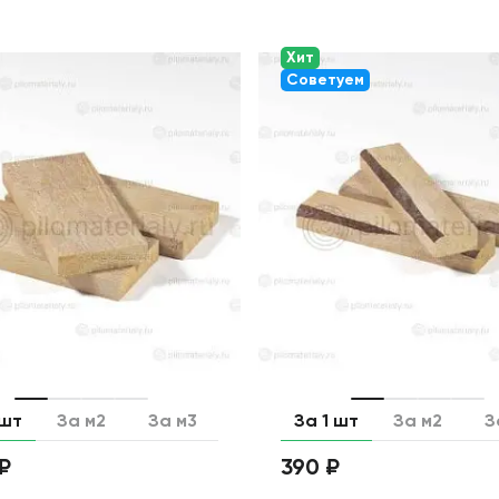
Хит
Советуем
 шт
За м2
За м3
За 1 шт
За м2
З
 ₽
390 ₽