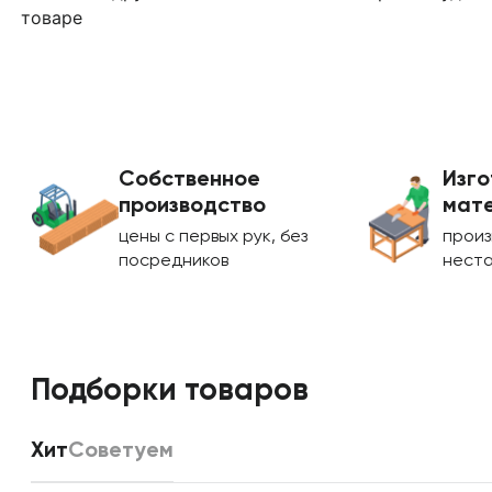
товаре
Собственное
Изго
производство
мате
цены с первых рук, без
произ
посредников
нест
Подборки товаров
Хит
Советуем