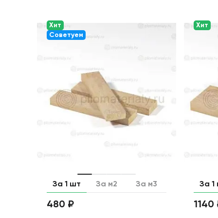
Хит
Хит
Советуем
За 1 шт
За м2
За м3
За 1
480 ₽
1140