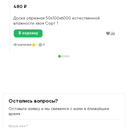
480 ₽
1
Доска обрезная 50х100х6000 естественной
Д
влажности хвоя Сорт 1
В корзину
В
В наличии
-
0
Остались вопросы?
Оставьте заявку и мы свяжемся с вами в ближайшее
время
Ваше имя
*