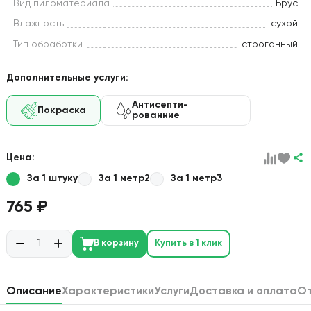
Вид пиломатериала
Брус
Влажность
сухой
Тип обработки
строганный
Дополнительные услуги:
Антисепти-
Покраска
рованние
Цена:
За 1 штуку
За 1 метр2
За 1 метр3
765 ₽
В корзину
Купить в 1 клик
Описание
Характеристики
Услуги
Доставка и оплата
О