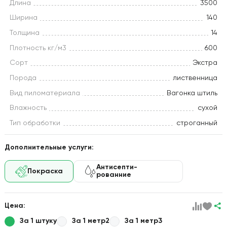
Длина
3500
Ширина
140
Толщина
14
Плотность кг/м3
600
Сорт
Экстра
Порода
лиственница
Вид пиломатериала
Вагонка штиль
Влажность
сухой
Тип обработки
строганный
Дополнительные услуги:
Антисепти-
Покраска
рованние
Цена:
За 1 штуку
За 1 метр2
За 1 метр3