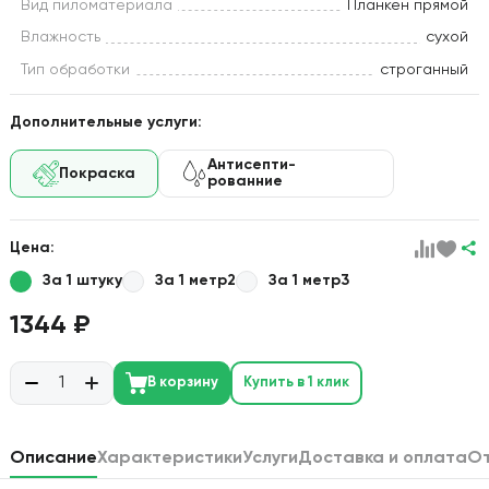
Вид пиломатериала
Планкен прямой
Влажность
сухой
Тип обработки
строганный
Дополнительные услуги:
Антисепти-
Покраска
рованние
Цена:
За 1 штуку
За 1 метр2
За 1 метр3
1344 ₽
В корзину
Купить в 1 клик
Описание
Характеристики
Услуги
Доставка и оплата
О