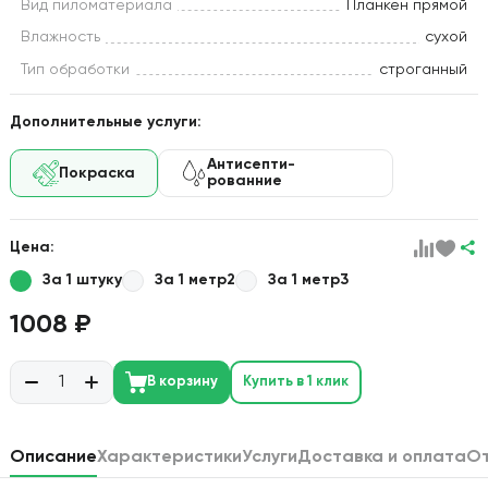
Вид пиломатериала
Планкен прямой
Влажность
сухой
Тип обработки
строганный
Дополнительные услуги:
Антисепти-
Покраска
рованние
Цена:
За 1 штуку
За 1 метр2
За 1 метр3
1008 ₽
В корзину
Купить в 1 клик
Описание
Характеристики
Услуги
Доставка и оплата
О