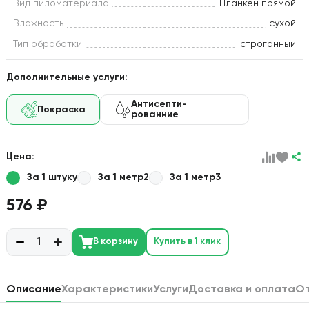
Вид пиломатериала
Планкен прямой
Влажность
сухой
Тип обработки
строганный
Дополнительные услуги:
Антисепти-
Покраска
рованние
Цена:
За 1 штуку
За 1 метр2
За 1 метр3
576 ₽
В корзину
Купить в 1 клик
Описание
Характеристики
Услуги
Доставка и оплата
О