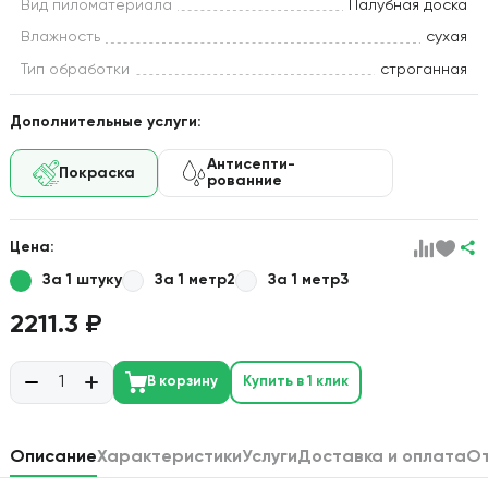
Вид пиломатериала
Палубная доска
Влажность
сухая
Тип обработки
строганная
Дополнительные услуги:
Антисепти-
Покраска
рованние
Цена:
За 1 штуку
За 1 метр2
За 1 метр3
2211.3 ₽
В корзину
Купить в 1 клик
Описание
Характеристики
Услуги
Доставка и оплата
О