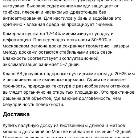
нагрузках. Высокое содержание камеди защищает от
грибков, плесени и насекомых-древоточцев без
антисептирования. Для настилов у бань и водоёмов это
критично - влажная среда не провоцирует гниение.
Камерная сушка до 12-14% минимизирует усадку и
деформацию. При перепадах влажности 30-80% в
московском регионе доска сохраняет геометрию - зазоры
между досками остаются стабильными весь сезон.
Влажность соответствует эксплуатационной,
акклиматизация занимает 5-7 дней.
Класс АВ допускает здоровые сучки диаметром до 20-25 мм
и незначительные смоляные карманы. Сучки не снижают
прочность, природная текстура с разнообразием оттенков
выглядит органично на открытых площадках. Это практичное
решение для объектов, где важнее долговечность, чем
безупречность поверхности.
Доставка
Купить палубную доску из лиственницы длиной 6 метров
можно с доставкой по Москве и области в течение 1-2 дней.
Материал упакован пакетами для защиты поверхности при