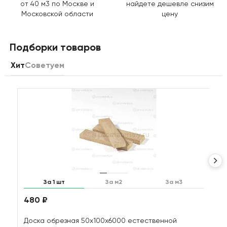
от 40 м3 по Москве и
найдете дешевле снизим
Московской области
цену
Подборки товаров
Хит
Советуем
За 1 шт
За м2
За м3
480 ₽
1
Доска обрезная 50х100х6000 естественной
Д