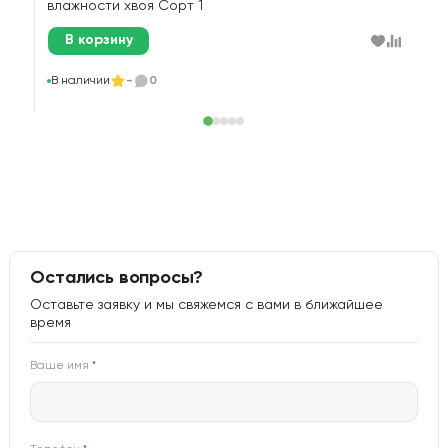
влажности хвоя Сорт 1
В корзину
В
В наличии
-
0
Остались вопросы?
Оставьте заявку и мы свяжемся с вами в ближайшее
время
Ваше имя
*