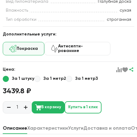
Вид пиломатериала
Палубная доска
Влажность
сухая
Тип обработки
строганная
Дополнительные услуги:
Антисепти-
Покраска
рованние
Цена:
За 1 штуку
За 1 метр2
За 1 метр3
3439.8 ₽
В корзину
Купить в 1 клик
Описание
Характеристики
Услуги
Доставка и оплата
О