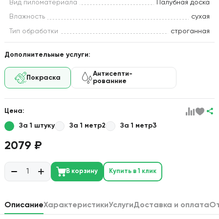
Вид пиломатериала
Палубная доска
Влажность
сухая
Тип обработки
строганная
Дополнительные услуги:
Антисепти-
Покраска
рованние
Цена:
За 1 штуку
За 1 метр2
За 1 метр3
2079 ₽
В корзину
Купить в 1 клик
Описание
Характеристики
Услуги
Доставка и оплата
О