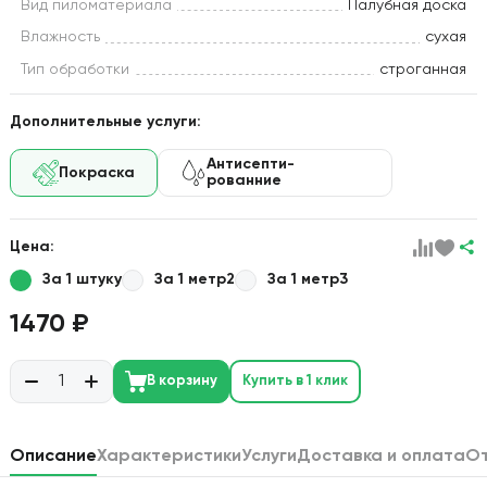
Вид пиломатериала
Палубная доска
Влажность
сухая
Тип обработки
строганная
Дополнительные услуги:
Антисепти-
Покраска
рованние
Цена:
За 1 штуку
За 1 метр2
За 1 метр3
1470 ₽
В корзину
Купить в 1 клик
Описание
Характеристики
Услуги
Доставка и оплата
О