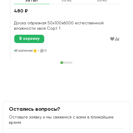
За 1 шт
За м2
За м3
480 ₽
1
Доска обрезная 50х100х6000 естественной
Д
влажности хвоя Сорт 1
В корзину
В
В наличии
-
0
Остались вопросы?
Оставьте заявку и мы свяжемся с вами в ближайшее
время