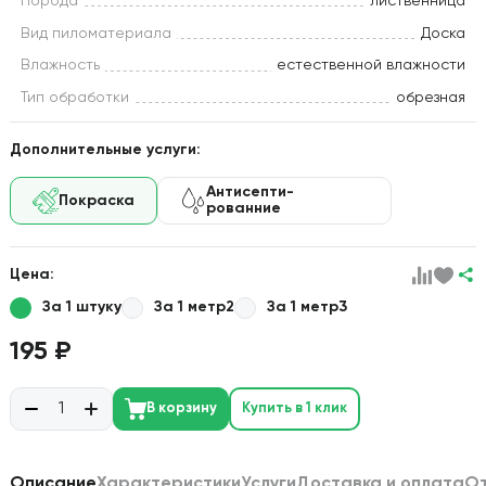
Порода
лиственница
Вид пиломатериала
Доска
Влажность
естественной влажности
Тип обработки
обрезная
Дополнительные услуги:
Антисепти-
Покраска
рованние
Цена:
За 1 штуку
За 1 метр2
За 1 метр3
195 ₽
В корзину
Купить в 1 клик
Описание
Характеристики
Услуги
Доставка и оплата
О