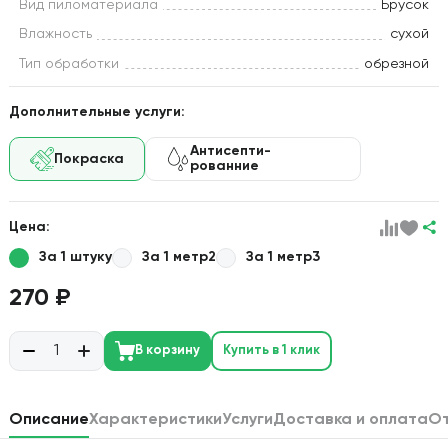
Вид пиломатериала
Брусок
Влажность
сухой
Тип обработки
обрезной
Дополнительные услуги:
Антисепти-
Покраска
рованние
Цена:
За 1 штуку
За 1 метр2
За 1 метр3
270 ₽
В корзину
Купить в 1 клик
Описание
Характеристики
Услуги
Доставка и оплата
О