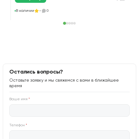
В
В наличии
-
0
Остались вопросы?
Оставьте заявку и мы свяжемся с вами в ближайшее
время
Ваше имя
*
Телефон
*