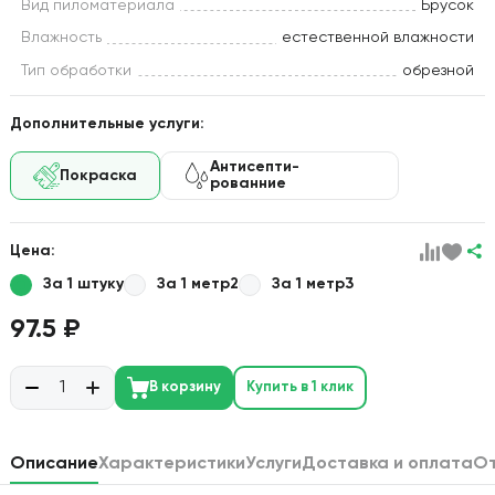
Вид пиломатериала
Брусок
Влажность
естественной влажности
Тип обработки
обрезной
Дополнительные услуги:
Антисепти-
Покраска
рованние
Цена:
За 1 штуку
За 1 метр2
За 1 метр3
97.5 ₽
В корзину
Купить в 1 клик
Описание
Характеристики
Услуги
Доставка и оплата
О