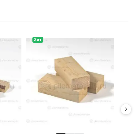
Хит
Хит
Сов