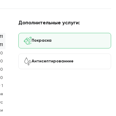
Дополнительные услуги:
11
Покраска
11
00
Антисептированние
50
00
00
 1
оя
ус
ти