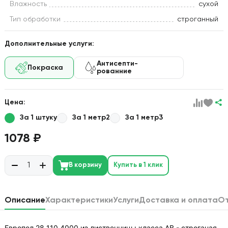
Влажность
сухой
Тип обработки
строганный
Дополнительные услуги:
Антисепти-
Покраска
рованние
Цена:
За 1 штуку
За 1 метр2
За 1 метр3
1078 ₽
В корзину
Купить в 1 клик
Описание
Характеристики
Услуги
Доставка и оплата
О
Европол 28 110 4000 из лиственницы класса АВ - строганая