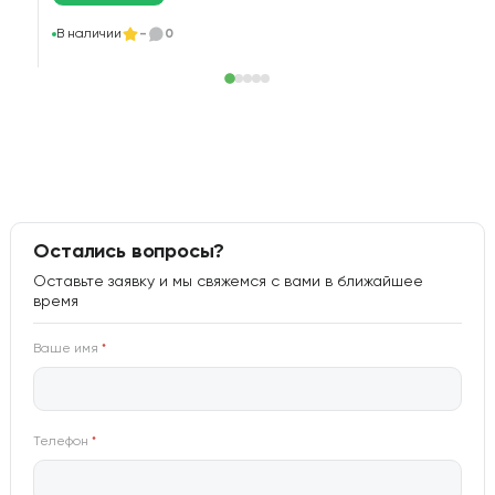
В
В наличии
-
0
Остались вопросы?
Оставьте заявку и мы свяжемся с вами в ближайшее
время
Ваше имя
*
Телефон
*