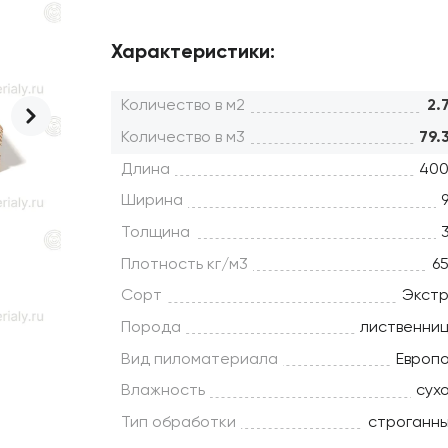
Характеристики:
Количество в м2
2.
Количество в м3
79.
Длина
40
Ширина
Толщина
Плотность кг/м3
6
Сорт
Экст
Порода
лиственни
Вид пиломатериала
Европ
Влажность
сух
Тип обработки
строганн