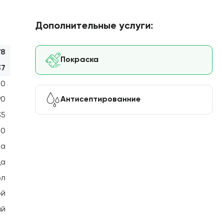
Дополнительные услуги:
78
Покраска
37
00
Антисептированние
90
35
50
ра
ца
ол
ой
ый