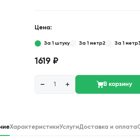
Цена:
За 1 штуку
За 1 метр2
За 1 метр
1619 ₽
В корзину
ние
Характеристики
Услуги
Доставка и оплата