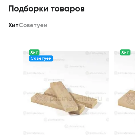
Подборки товаров
Хит
Советуем
Хит
Хит
Советуем