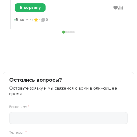
В корзину
В
В наличии
-
0
Остались вопросы?
Оставьте заявку и мы свяжемся с вами в ближайшее
время
Ваше имя
*
Телефон
*