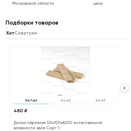
Московской области
цену
Подборки товаров
Хит
Советуем
За 1 шт
За м2
За м3
480 ₽
1
Доска обрезная 50х100х6000 естественной
Д
влажности хвоя Сорт 1