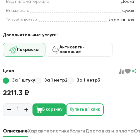
Вид пиломатериала
Доска
Влажность
сухая
Тип обработки
строганная
Дополнительные услуги:
Антисепти-
Покраска
рованние
Цена:
За 1 штуку
За 1 метр2
За 1 метр3
2211.3 ₽
В корзину
Купить в 1 клик
Описание
Характеристики
Услуги
Доставка и оплата
О