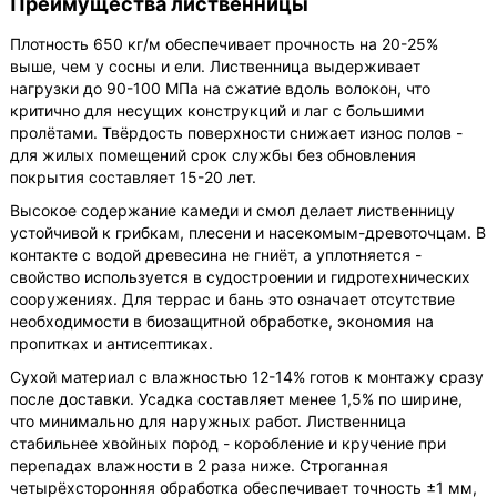
Преимущества лиственницы
Плотность 650 кг/м обеспечивает прочность на 20-25%
выше, чем у сосны и ели. Лиственница выдерживает
нагрузки до 90-100 МПа на сжатие вдоль волокон, что
критично для несущих конструкций и лаг с большими
пролётами. Твёрдость поверхности снижает износ полов -
для жилых помещений срок службы без обновления
покрытия составляет 15-20 лет.
Высокое содержание камеди и смол делает лиственницу
устойчивой к грибкам, плесени и насекомым-древоточцам. В
контакте с водой древесина не гниёт, а уплотняется -
свойство используется в судостроении и гидротехнических
сооружениях. Для террас и бань это означает отсутствие
необходимости в биозащитной обработке, экономия на
пропитках и антисептиках.
Сухой материал с влажностью 12-14% готов к монтажу сразу
после доставки. Усадка составляет менее 1,5% по ширине,
что минимально для наружных работ. Лиственница
стабильнее хвойных пород - коробление и кручение при
перепадах влажности в 2 раза ниже. Строганная
четырёхсторонняя обработка обеспечивает точность ±1 мм,