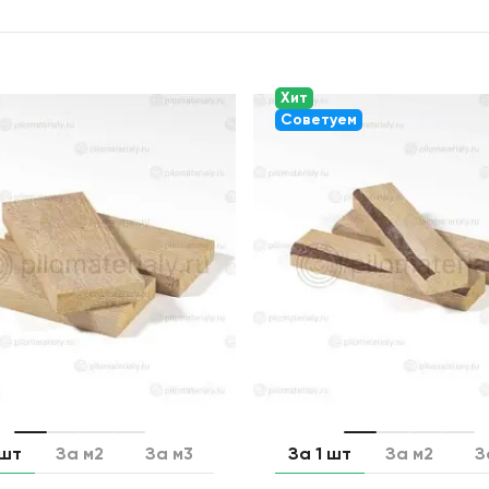
Хит
Советуем
 шт
За м2
За м3
За 1 шт
За м2
З