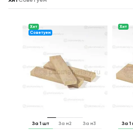
Хит
Советуем
Хит
Хит
Советуем
За 1 шт
За м2
За м3
За 1