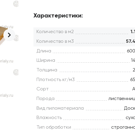
Характеристики:
Количество в м2
1.
Количество в м3
57.
Длина
60
Ширина
1
Толщина
Плотность кг/м3
6
Сорт
Порода
лиственни
Вид пиломатериала
Дос
Влажность
сух
Тип обработки
строганн