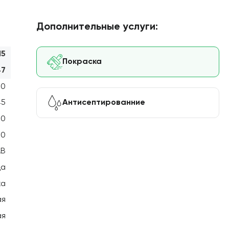
Дополнительные услуги:
15
Покраска
47
00
Антисептированние
45
20
50
АВ
ца
ка
ая
ая