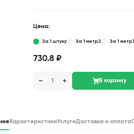
Цена:
За 1 штуку
За 1 метр2
За 1 метр
730.8 ₽
В корзину
ние
Характеристики
Услуги
Доставка и оплата