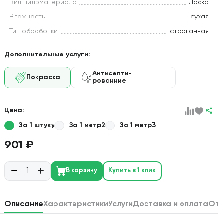
Вид пиломатериала
Доска
Влажность
сухая
Тип обработки
строганная
Дополнительные услуги:
Антисепти-
Покраска
рованние
Цена:
За 1 штуку
За 1 метр2
За 1 метр3
901 ₽
В корзину
Купить в 1 клик
Описание
Характеристики
Услуги
Доставка и оплата
О