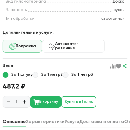
Вид пиломатериала
Доска
Влажность
сухая
Тип обработки
строганная
Дополнительные услуги:
Антисепти-
Покраска
рованние
Цена:
За 1 штуку
За 1 метр2
За 1 метр3
487.2 ₽
В корзину
Купить в 1 клик
Описание
Характеристики
Услуги
Доставка и оплата
О