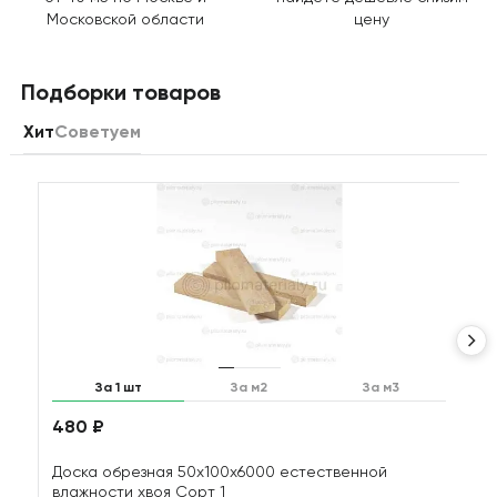
Московской области
цену
Подборки товаров
Хит
Советуем
За 1 шт
За м2
За м3
480 ₽
1
Доска обрезная 50х100х6000 естественной
Д
влажности хвоя Сорт 1