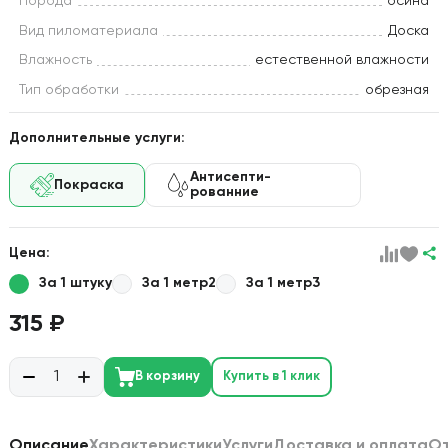
Порода
осина
Вид пиломатериала
Доска
Влажность
естественной влажности
Тип обработки
обрезная
Дополнительные услуги:
Антисепти-
Покраска
рованние
Цена:
За 1 штуку
За 1 метр2
За 1 метр3
315 ₽
В корзину
Купить в 1 клик
Описание
Характеристики
Услуги
Доставка и оплата
О