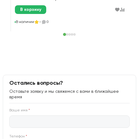
В корзину
В
В наличии
-
0
Остались вопросы?
Оставьте заявку и мы свяжемся с вами в ближайшее
время
Ваше имя
*
Телефон
*