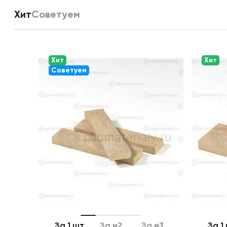
Хит
Советуем
Хит
Хит
Советуем
За 1 шт
За м2
За м3
За 1