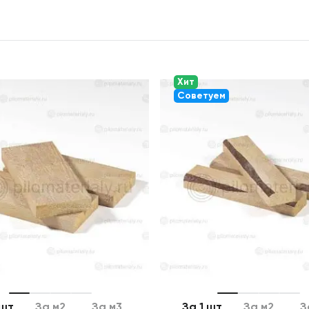
Хит
Советуем
 шт
За м2
За м3
За 1 шт
За м2
З