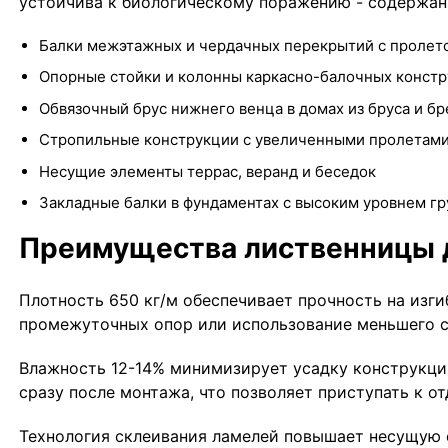
устойчива к биологическому поражению - содержани
Балки межэтажных и чердачных перекрытий с пролет
Опорные стойки и колонны каркасно-балочных конст
Обвязочный брус нижнего венца в домах из бруса и бр
Стропильные конструкции с увеличенными пролетам
Несущие элементы террас, веранд и беседок
Закладные балки в фундаментах с высоким уровнем гр
Преимущества лиственницы 
Плотность 650 кг/м обеспечивает прочность на изги
промежуточных опор или использование меньшего се
Влажность 12-14% минимизирует усадку конструкции
сразу после монтажа, что позволяет приступать к от
Технология склеивания ламелей повышает несущую 