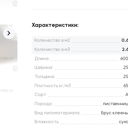
Характеристики:
Количество в м2
0.
Количество в м3
2.
Длина
60
Ширина
2
Толщина
2
Плотность кг/м3
6
Сорт
Порода
лиственни
Вид пиломатериала
Брус клеен
Влажность
сух