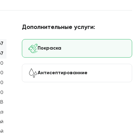
Дополнительные услуги:
67
Покраска
67
00
Антисептированние
50
50
50
АВ
ца
ый
ой