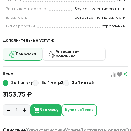
Порода
хвоя
Вид пиломатериала
Брус антисептированный
Влажность
естественной влажности
Тип обработки
строганный
Дополнительные услуги:
Антисепти-
Покраска
рованние
Цена:
За 1 штуку
За 1 метр2
За 1 метр3
3153.75 ₽
В корзину
Купить в 1 клик
Описание
Характеристики
Услуги
Доставка и оплата
О