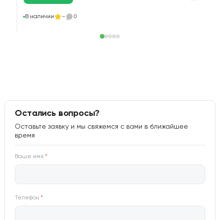
В
В наличии
-
0
Остались вопросы?
Оставьте заявку и мы свяжемся с вами в ближайшее
время
Ваше имя
*
Телефон
*