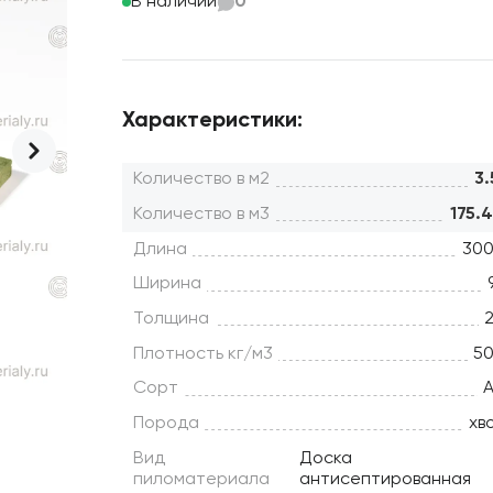
В наличии
0
Характеристики:
Количество в м2
3.
Количество в м3
175.
Длина
30
Ширина
Толщина
Плотность кг/м3
5
Сорт
Порода
хв
Вид
Доска
пиломатериала
антисептированная