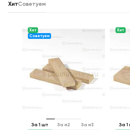
Хит
Советуем
Хит
Хит
Советуем
За 1 шт
За м2
За м3
За 1