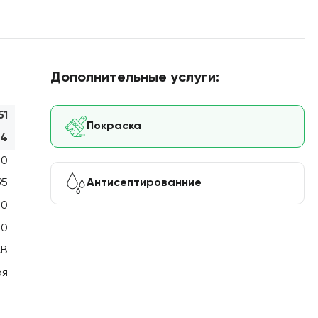
Дополнительные услуги:
51
Покраска
44
00
Антисептированние
95
20
00
АВ
оя