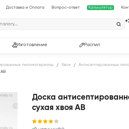
Доставка и Оплата
Вопрос-ответ
Калькулятор
Кон
+
Изготовление
Распил
ированные пиломатериалы
Хвоя
Антисептированные пило
/
/
 АВ
Доска антисептированн
сухая хвоя АВ