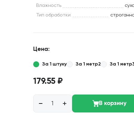
Влажность
сух
Тип обработки
строганн
Цена:
За 1 штуку
За 1 метр2
За 1 метр
179.55 ₽
В корзину