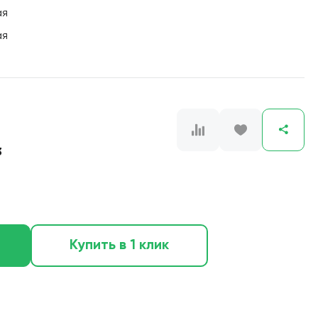
ая
ая
3
Купить в 1 клик