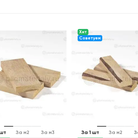
Хит
Советуем
 шт
За м2
За м3
За 1 шт
За м2
З