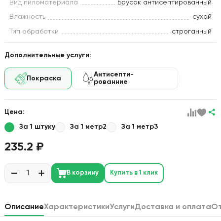
Вид пиломатериала
Брусок антисептированный
Влажность
сухой
Тип обработки
строганный
Дополнительные услуги:
Антисепти-
Покраска
рованние
Цена:
За 1 штуку
За 1 метр2
За 1 метр3
235.2 ₽
В корзину
Купить в 1 клик
Описание
Характеристики
Услуги
Доставка и оплата
О