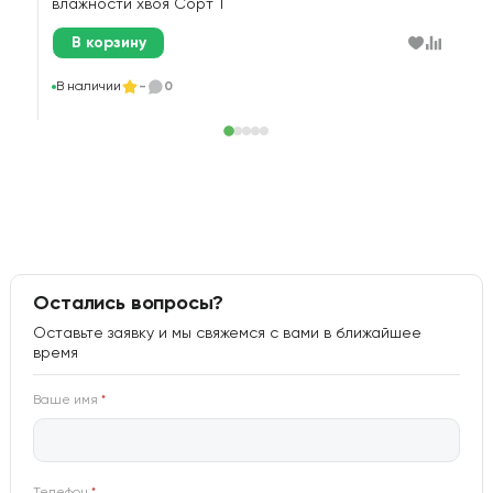
влажности хвоя Сорт 1
В корзину
В
В наличии
-
0
Остались вопросы?
Оставьте заявку и мы свяжемся с вами в ближайшее
время
Ваше имя
*