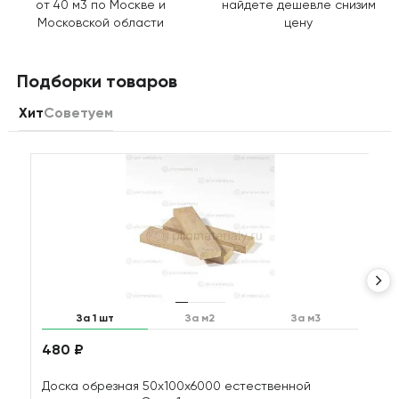
от 40 м3 по Москве и
найдете дешевле снизим
Московской области
цену
Подборки товаров
Хит
Советуем
За 1 шт
За м2
За м3
480 ₽
1
Доска обрезная 50х100х6000 естественной
Д