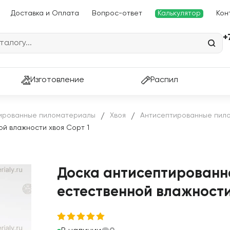
Доставка и Оплата
Вопрос-ответ
Калькулятор
Кон
+
Изготовление
Распил
ированные пиломатериалы
Хвоя
Антисептированные пило
/
/
й влажности хвоя Сорт 1
Доска антисептированн
естественной влажности