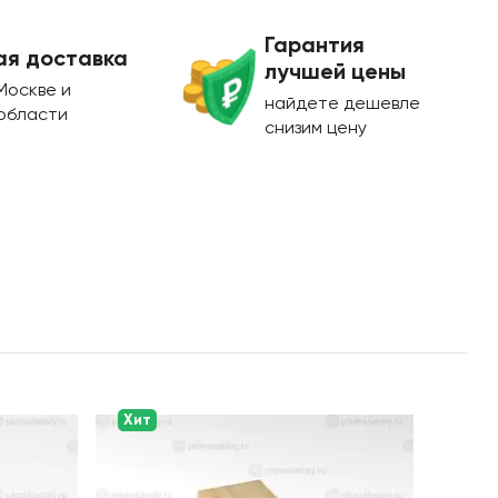
Гарантия
ая доставка
лучшей цены
Москве и
найдете дешевле
области
снизим цену
Хит
Хит
Сов