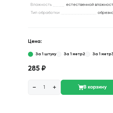
Влажность
естественной влажнос
Тип обработки
обрезн
Цена:
За 1 штуку
За 1 метр2
За 1 метр
285 ₽
В корзину