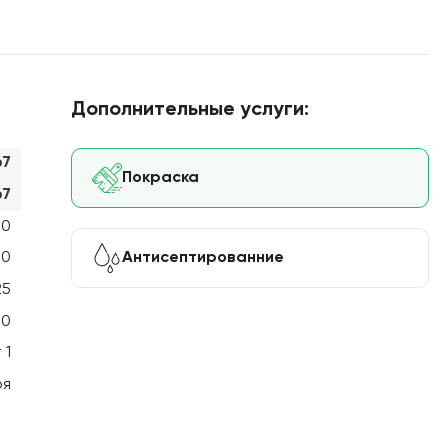
Дополнительные услуги:
67
Покраска
67
00
Антисептированние
00
25
00
 1
оя