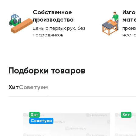
Собственное
Изго
производство
мате
цены с первых рук, без
произ
посредников
нест
Подборки товаров
Хит
Советуем
Хит
Хит
Советуем