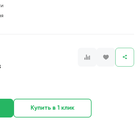
ти
ая
3
Купить в 1 клик