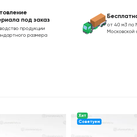
товление
Бесплатн
риала под заказ
от 40 м3 по 
водство продукции
Московской 
андартного размера
Хит
Советуем