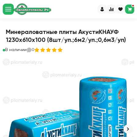
Минераловатные плиты АкустиКНАУФ
1230x610x100 (8шт/уп.;6м2/уп.;0,6м3/уп)
В наличии
0