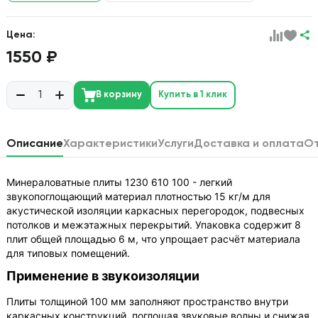
Цена:
1550 ₽
В корзину
Купить в 1 клик
Описание
Характеристики
Услуги
Доставка и оплата
О
Минераловатные плиты 1230 610 100 - легкий
звукопоглощающий материал плотностью 15 кг/м для
акустической изоляции каркасных перегородок, подвесных
потолков и межэтажных перекрытий. Упаковка содержит 8
плит общей площадью 6 м, что упрощает расчёт материала
для типовых помещений.
Применение в звукоизоляции
Плиты толщиной 100 мм заполняют пространство внутри
каркасных конструкций, поглощая звуковые волны и снижая