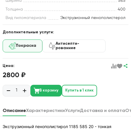
Ширина
585
Толщина
400
Вид пиломатериала
Экструзионный пенополистерол
Дополнительные услуги:
Антисепти-
Покраска
рованние
Цена:
2800 ₽
В корзину
Купить в 1 клик
Описание
Характеристики
Услуги
Доставка и оплата
О
Экструзионный пенополистирол 1185 585 20 - тонкая