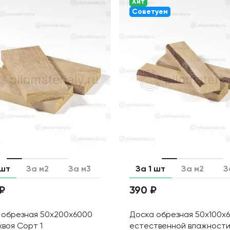
Хит
Советуем
 шт
За м2
За м3
За 1 шт
За м2
З
 ₽
390 ₽
 обрезная 50х200х6000
Доска обрезная 50х100х
хвоя Сорт 1
естественной влажности